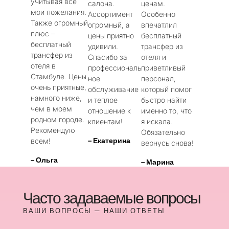
учитывая все
салона.
ценам.
мои пожелания.
Ассортимент
Особенно
Также огромный
огромный, а
впечатлил
плюс –
цены приятно
бесплатный
бесплатный
удивили.
трансфер из
трансфер из
Спасибо за
отеля и
отеля в
профессиональ
приветливый
Стамбуле. Цены
ное
персонал,
очень приятные,
обслуживание
который помог
намного ниже,
и теплое
быстро найти
чем в моем
отношение к
именно то, что
родном городе.
клиентам!
я искала.
Рекомендую
Обязательно
– Екатерина
всем!
вернусь снова!
– Ольга
– Марина
Часто задаваемые вопросы
ВАШИ ВОПРОСЫ — НАШИ ОТВЕТЫ