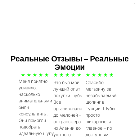
.
Реальные Отзывы – Реальные
Эмоции
5
5
5
★
★
★
★
★
★
★
★
★
★
★
★
★
★
★
Меня приятно
Это был мой
Спасибо
/
/
/
удивило,
лучший опыт
магазину за
5
5
5
насколько
покупки шубы.
незабываемый
внимательными
Все
шопинг в
были
организовано
Турции. Шубы
консультанты.
до мелочей –
просто
Они помогли
от трансфера
шикарные, а
подобрать
из Алании до
главное – по
идеальную шубу,
уютного
доступным