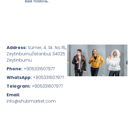
вам помочь.
Address:
Sümer, 4. Sk. No:16,,
Zeytinburnu/İstanbul, 34025
Zeytinburnu
Phone:
+905331607977
WhatsApp:
+905331607977
Telegram:
+905331607977
Email:
info@shubmarket.com