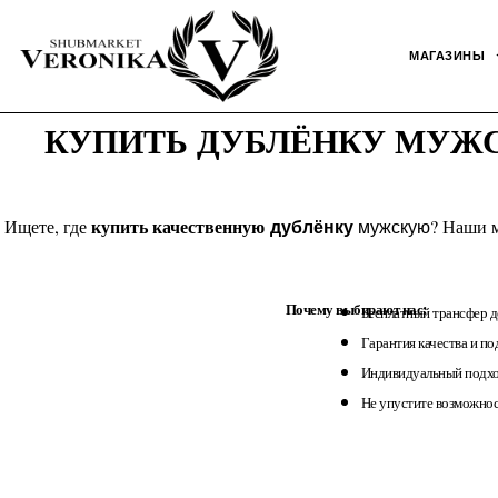
Перейти
к
МАГАЗИНЫ
содержимому
КУПИТЬ ДУБЛЁНКУ МУЖСК
купить качественную
дублёнку
Ищете, где
мужскую
? Наши м
Почему выбирают нас:
Бесплатный трансфер до
Гарантия качества и по
Индивидуальный подход
Не упустите возможнос