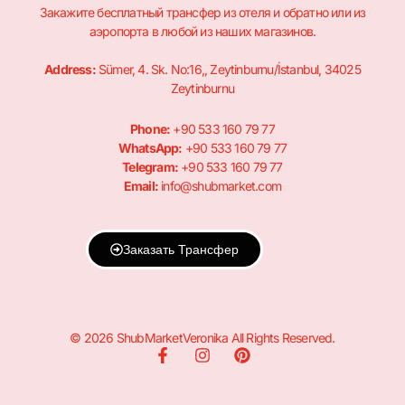
Закажите бесплатный трансфер из отеля и обратно или из
аэропорта в любой из наших магазинов.
Address:
Sümer, 4. Sk. No:16,, Zeytinburnu/İstanbul, 34025
Zeytinburnu
Phone:
+90 533 160 79 77
WhatsApp:
+90 533 160 79 77
Telegram:
+90 533 160 79 77
Email:
info@shubmarket.com
Заказать Трансфер
© 2026 ShubMarketVeronika All Rights Reserved.
F
I
P
a
n
i
c
s
n
e
t
t