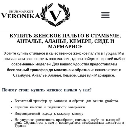
Перейти
к
содержимому
КУПИТЬ ЖЕНСКОЕ ПАЛЬТО В СТАМБУЛЕ,
АНТАЛЬЕ, АЛАНЬЕ, КЕМЕРЕ, СИДЕ И
МАРМАРИСЕ
Хотите купить стильное и качественное женское пальто в Турции? Мы
приглашаем вас посетить наш магазин, где вы найдете широкий выбор
современных моделей. Для вашего удобства предоставляем
бесплатный трансфер до магазина и обратно
из вашего отеля в
Стамбуле, Анталье, Аланье, Кемере, Сиде или Мармарисе.
Почему стоит купить женское пальто у нас?
Бесплатный трансфер до магазина и обратно для вашего удобства.
Гарантия качества и подлинности материалов.
Индивидуальный подход к каждому клиенту.
Не упустите возможность приобрести стильную шубу по выгодной
цене. Обращайтесь к нам и наслаждайтесь незабываемым шопингом в
Турции!