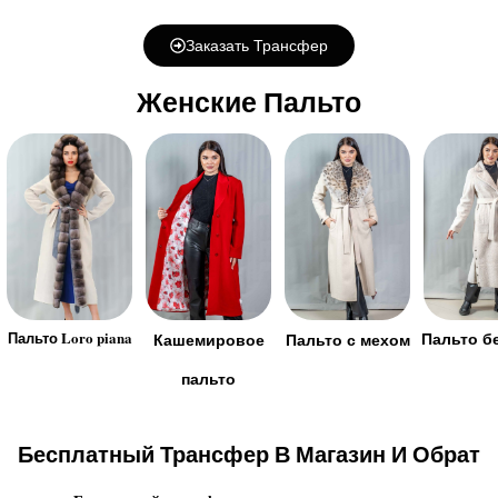
Заказать Трансфер
Женские Пальто
Пальто Loro piana
Пальто б
Кашемировое
Пальто с мехом
пальто
Бесплатный Трансфер В Магазин И Обрат