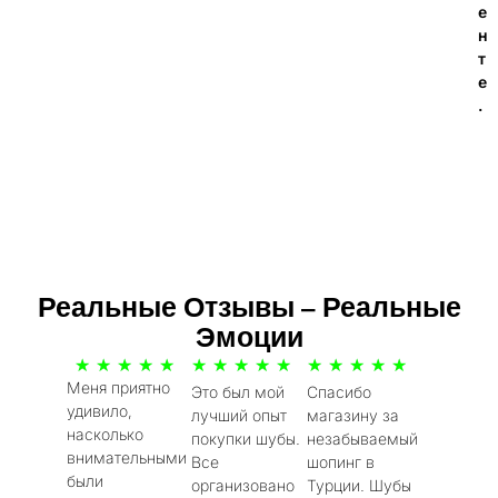
е
н
т
е
.
Реальные Отзывы – Реальные
Эмоции
5
5
5
★
★
★
★
★
★
★
★
★
★
★
★
★
★
★
Меня приятно
Это был мой
Спасибо
/
/
/
удивило,
лучший опыт
магазину за
5
5
5
насколько
покупки шубы.
незабываемый
внимательными
Все
шопинг в
были
организовано
Турции. Шубы