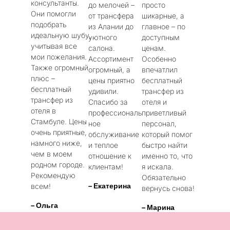
консультанты.
до мелочей –
просто
Они помогли
от трансфера
шикарные, а
подобрать
из Алании до
главное – по
идеальную шубу,
уютного
доступным
учитывая все
салона.
ценам.
мои пожелания.
Ассортимент
Особенно
Также огромный
огромный, а
впечатлил
плюс –
цены приятно
бесплатный
бесплатный
удивили.
трансфер из
трансфер из
Спасибо за
отеля и
отеля в
профессиональ
приветливый
Стамбуле. Цены
ное
персонал,
очень приятные,
обслуживание
который помог
намного ниже,
и теплое
быстро найти
чем в моем
отношение к
именно то, что
родном городе.
клиентам!
я искала.
Рекомендую
Обязательно
– Екатерина
всем!
вернусь снова!
– Ольга
– Марина