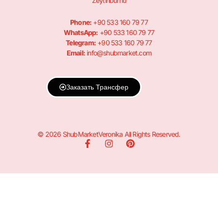
Zeytinburnu
Phone:
+90 533 160 79 77
WhatsApp:
+90 533 160 79 77
Telegram:
+90 533 160 79 77
Email:
info@shubmarket.com
Заказать Трансфер
© 2026 ShubMarketVeronika All Rights Reserved.
F
I
P
a
n
i
c
s
n
e
t
t
b
a
e
o
g
r
o
r
e
k
a
s
-
m
t