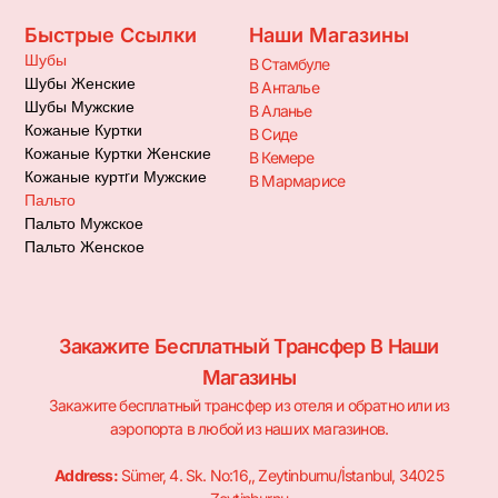
Быстрые Ссылки
Наши Магазины
Шубы
В Стамбуле
Шубы Женские
В Анталье
Шубы Мужские
В Аланье
Кожаные Куртки
В Сиде
Кожаные Куртки Женские
В Кемере
Кожаные куртrи Мужские
В Мармарисе
Пальто
Пальто Мужское
Пальто Женское
Закажите Бесплатный Трансфер В Наши
Магазины
Закажите бесплатный трансфер из отеля и обратно или из
аэропорта в любой из наших магазинов.
Address:
Sümer, 4. Sk. No:16,, Zeytinburnu/İstanbul, 34025