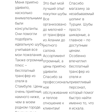
Меня приятно
Это был мой
Спасибо
/
/
/
удивило,
лучший опыт
магазину за
5
5
5
насколько
покупки шубы.
незабываемый
внимательными
Все
шопинг в
были
организовано
Турции. Шубы
консультанты.
до мелочей –
просто
Они помогли
от трансфера
шикарные, а
подобрать
из Алании до
главное – по
идеальную шубу,
уютного
доступным
учитывая все
салона.
ценам.
мои пожелания.
Ассортимент
Особенно
Также огромный
огромный, а
впечатлил
плюс –
цены приятно
бесплатный
бесплатный
удивили.
трансфер из
трансфер из
Спасибо за
отеля и
отеля в
профессиональ
приветливый
Стамбуле. Цены
ное
персонал,
очень приятные,
обслуживание
который помог
намного ниже,
и теплое
быстро найти
чем в моем
отношение к
именно то, что
родном городе.
клиентам!
я искала.