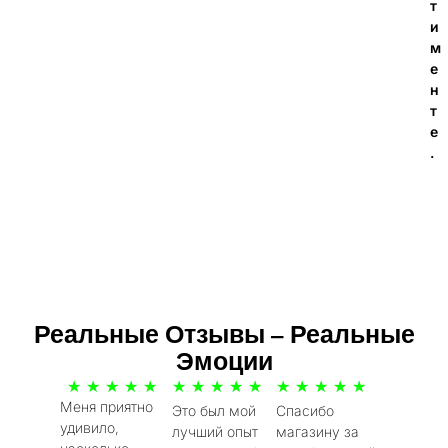
т
и
м
е
н
т
е
.
Реальные Отзывы – Реальные
Эмоции
5
5
5
★
★
★
★
★
★
★
★
★
★
★
★
★
★
★
Меня приятно
Это был мой
Спасибо
/
/
/
удивило,
лучший опыт
магазину за
5
5
5