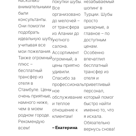
насколько
покупки шубы.
незабываемый
внимательными
Все
шопинг в
были
организовано
Турции. Шубы
консультанты.
до мелочей –
просто
Они помогли
от трансфера
шикарные, а
подобрать
из Алании до
главное – по
идеальную шубу,
уютного
доступным
учитывая все
салона.
ценам.
мои пожелания.
Ассортимент
Особенно
Также огромный
огромный, а
впечатлил
плюс –
цены приятно
бесплатный
бесплатный
удивили.
трансфер из
трансфер из
Спасибо за
отеля и
отеля в
профессиональ
приветливый
Стамбуле. Цены
ное
персонал,
очень приятные,
обслуживание
который помог
намного ниже,
и теплое
быстро найти
чем в моем
отношение к
именно то, что
родном городе.
клиентам!
я искала.
Рекомендую
Обязательно
– Екатерина
всем!
вернусь снова!