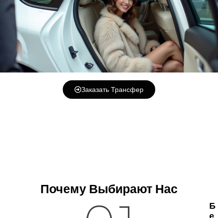
Заказать Трансфер
Почему Выбирают Нас
Б
Е