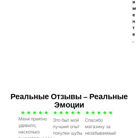
и
м
е
н
т
е
.
Реальные Отзывы – Реальные
Эмоции
5
5
5
★
★
★
★
★
★
★
★
★
★
★
★
★
★
★
Меня приятно
Это был мой
Спасибо
/
/
/
удивило,
лучший опыт
магазину за
5
5
5
насколько
покупки шубы.
незабываемый