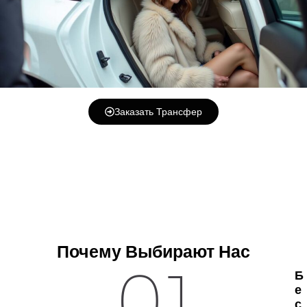
Заказать Трансфер
Почему Выбирают Нас
01
Б
Е
С