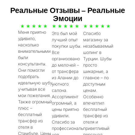
Реальные Отзывы – Реальные
Эмоции
5
5
5
★
★
★
★
★
★
★
★
★
★
★
★
★
★
★
Меня приятно
Это был мой
Спасибо
/
/
/
удивило,
лучший опыт
магазину за
5
5
5
насколько
покупки шубы.
незабываемый
внимательными
Все
шопинг в
были
организовано
Турции. Шубы
консультанты.
до мелочей –
просто
Они помогли
от трансфера
шикарные, а
подобрать
из Алании до
главное – по
идеальную шубу,
уютного
доступным
учитывая все
салона.
ценам.
мои пожелания.
Ассортимент
Особенно
Также огромный
огромный, а
впечатлил
плюс –
цены приятно
бесплатный
бесплатный
удивили.
трансфер из
трансфер из
Спасибо за
отеля и
отеля в
профессиональ
приветливый
Стамбуле. Цены
ное
персонал,