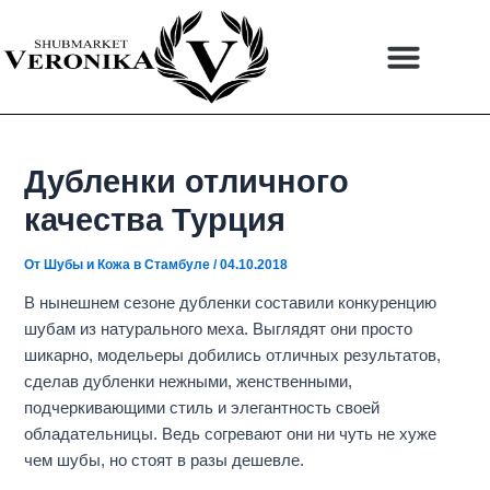
Перейти
Навигация
к
по
содержимому
записям
Дубленки отличного
качества Турция
От
Шубы и Кожа в Стамбуле
/
04.10.2018
В нынешнем сезоне дубленки составили конкуренцию
шубам из натурального меха. Выглядят они просто
шикарно, модельеры добились отличных результатов,
сделав дубленки нежными, женственными,
подчеркивающими стиль и элегантность своей
обладательницы. Ведь согревают они ни чуть не хуже
чем шубы, но стоят в разы дешевле.