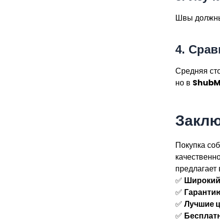
Швы должны
4.
Срав
Средняя ст
но в
ShubM
Заклю
Покупка со
качественно
предлагает 
✅
Широкий
✅
Гарантию
✅
Лучшие 
✅
Бесплат