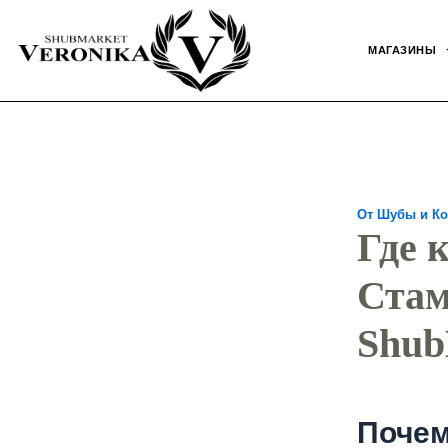
Перейти
Навигация
к
по
МАГАЗИНЫ
содержимому
записям
От
Шубы и Ко
Где 
Стам
Shub
Почем