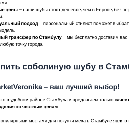
ами.
ые цены
– наши шубы стоят дешевле, чем в Европе, без пе
м.
уальный подход
– персональный стилист поможет выбрат
модель.
ный трансфер по Стамбулу
– мы бесплатно доставим вас 
 любую точку города.
упить соболиную шубу в Ста
rketVeronika – ваш лучший выбор!
ся в удобном районе Стамбула и предлагаем только
качес
зделия по честным ценам
.
популярными местами для покупки меха в Стамбуле являют