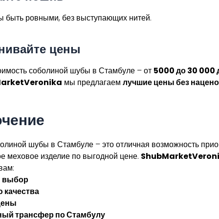
 быть ровными, без выступающих нитей.
нивайте цены
оимость соболиной шубы в Стамбуле – от
5000 до 30 000
arketVeronika
мы предлагаем
лучшие цены без нацено
чение
болиной шубы в Стамбуле – это отличная возможность при
е меховое изделие по выгодной цене.
ShubMarketVeron
вам:
 выбор
 качества
цены
ный трансфер по Стамбулу