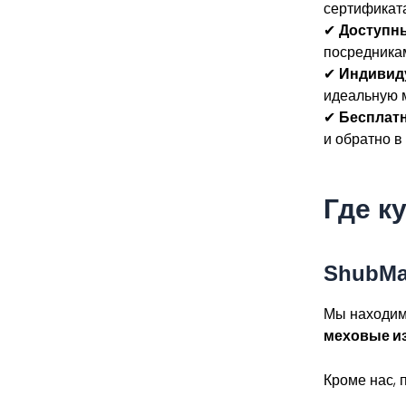
сертификат
✔
Доступн
посредника
✔
Индивид
идеальную 
✔
Бесплат
и обратно в
Где к
ShubMa
Мы находим
меховые и
Кроме нас, 