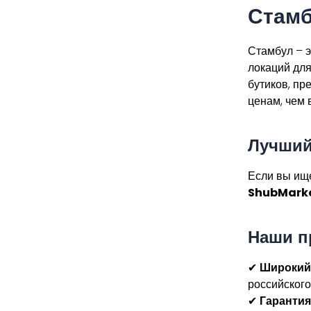
Стам
Стамбул – э
локаций дл
бутиков, пр
ценам, чем 
Лучший
Если вы ищ
ShubMark
Наши п
✔
Широкий
российского
✔
Гарантия