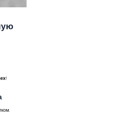
ную
ех
!
а
тком.