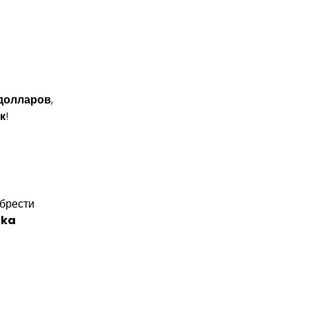
 долларов
,
к
!
обрести
ika