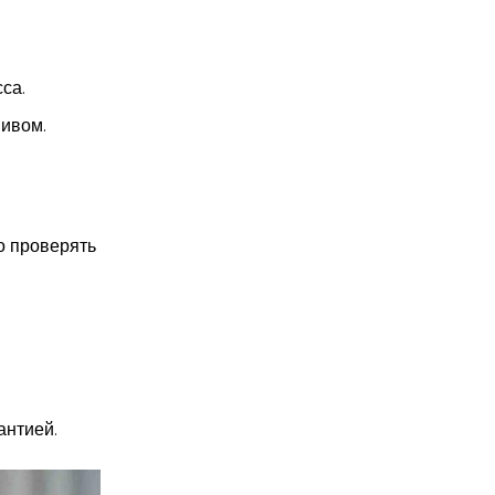
са.
ивом.
о проверять
антией.