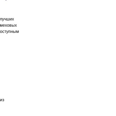
 лучших
 меховых
доступным
из