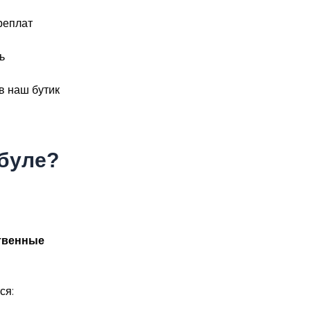
реплат
ь
в наш бутик
мбуле?
твенные
ся: