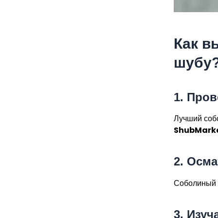
Как в
шубу
1.
Пров
Лучший собо
ShubMark
2.
Осма
Соболиный 
3.
Изуч