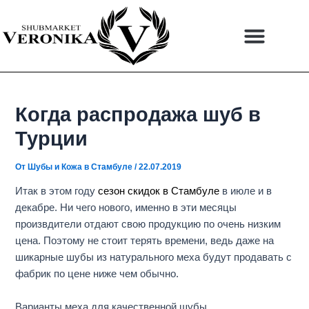
Перейти
Навигация
к
по
содержимому
записям
Когда распродажа шуб в
Турции
От
Шубы и Кожа в Стамбуле
/
22.07.2019
Итак в этом году
сезон скидок в Стамбуле
в июле и в
декабре. Ни чего нового, именно в эти месяцы
произвдители отдают свою продукцию по очень низким
цена. Поэтому не стоит терять времени, ведь даже на
шикарные шубы из натурального меха будут продавать с
фабрик по цене ниже чем обычно.
Варианты меха для качественной шубы.