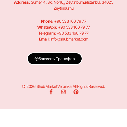
Address:
Sümer, 4. Sk. No:16,, Zeytinburnu/İstanbul, 34025
Zeytinburnu
Phone:
+90 533 160 79 77
WhatsApp:
+90 533 160 79 77
Telegram:
+90 533 160 79 77
Email:
info@shubmarket.com
Заказать Трансфер
© 2026 ShubMarketVeronika All Rights Reserved.
F
I
P
a
n
i
c
s
n
e
t
t
b
a
e
o
g
r
o
r
e