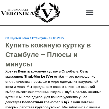
Перейти
Навигация
к
по
содержимому
записям
От
Шубы и Кожа в Стамбуле
/
02.03.2025
Купить кожаную куртку в
Стамбуле – Плюсы и
минусы
Хотите
Купить кожаную куртку в Стамбуле
. Сеть
магазинов ShubMarketVeronika
— это воплощение
стиля, качества и роскоши в мире одежды из натуральной
кожи и меха. Мы предлагаем нашим клиентам широкий
выбор высококачественных изделий: шубы, пальто, кожаные
куртки и многое другое. Для вашего удобства у нас
действует
бесплатный трансфер 24/7
в наш магазин,
который работает
круглосуточно
. Мы заботимся о вашем