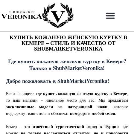
Перейти
к
содержимому
КУПИТЬ КОЖАНУЮ ЖЕНСКУЮ КУРТКУ В
КЕМЕРЕ – СТИЛЬ И КАЧЕСТВО ОТ
SHUBMARKETVERONIKA
Где купить кожаную женскую куртку в Кемере?
Только в ShubMarketVeronika!
Добро пожаловать в ShubMarketVeronika!
где купить кожаную женскую куртку в Кемере
Если вы ищете,
,
то наш магазин – идеальное место для вас! Мы предлагаем
эксклюзивные модели из натуральной кожи
, которые
комфорт в любой сезон
подчеркнут ваш стиль и обеспечат
.
известный туристический город в Турции
Кемер – это
, где
не только наслаждаться отдыхом, но и приобрести
можно