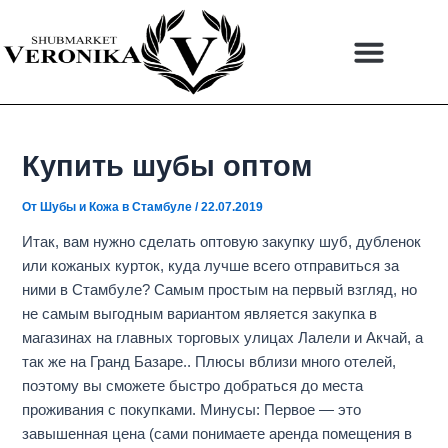
Перейти
Навигация
к
по
содержимому
записям
Купить шубы оптом
От
Шубы и Кожа в Стамбуле
/
22.07.2019
Итак
,
вам нужно сделать оптовую закупку шуб, дубленок
или кожаных курток, куда лучше всего отправиться за
ними в Стамбуле? Самым простым на первый взгляд, но
не самым выгодным вариантом является закупка в
магазинах на главных торговых улицах Лалели и Акчай, а
так же на Гранд Базаре.. Плюсы
вблизи много отелей,
поэтому вы сможете быстро добраться до места
проживания с покупками. Минусы: Первое — это
завышенная цена (сами понимаете аренда помещения в