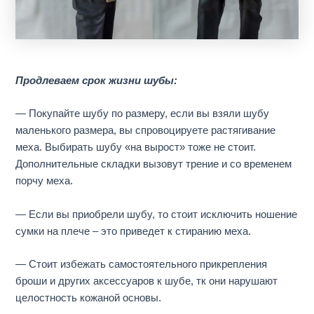
Продлеваем
срок жизни шубы:
— Покупайте шубу по размеру, если вы взяли шубу
маленького размера, вы
сп
ровоцир
уете
растягивание
меха.
Выбирать шубу «на вырост» тоже
не стоит.
Дополнительные
складки
вызовут
трение и
со временем
порчу меха.
— Если вы приобрели шубу, то стоит исключить ношение
сумки на плече
– это приведет к стиранию меха.
— Стоит избежать самостоятельного прикрепления
броши и други
х
аксессуар
ов к шубе, тк они
нарушают
целостность кожаной основы.