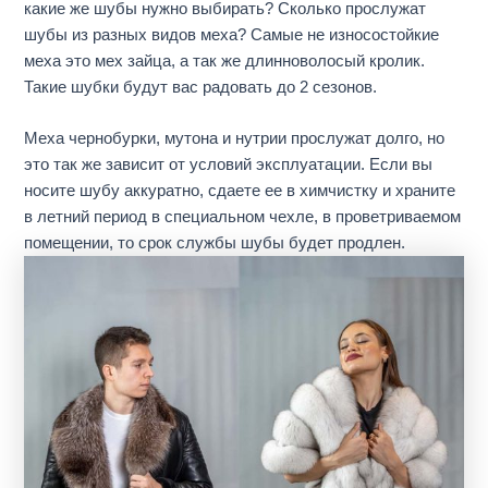
какие же шубы нужно выбирать? Сколько прослужат
шубы из разных видов меха? С
амы
е
не износостойки
е
меха
это мех
за
й
ц
а, а так же
длинноволосый кролик.
Такие шубки будут вас радовать до
2 сезонов.
Меха чернобурки, мутона и нутрии прослужат долго, но
это так же зависит от условий эксплуатации. Если вы
носите шубу аккуратно, сдаете ее в химчистку и храните
в летний период в специальном чехле, в проветриваемом
помещении, то срок службы шубы будет продлен.