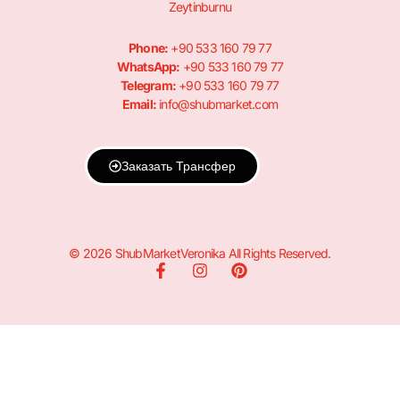
Zeytinburnu
Phone:
+90 533 160 79 77
WhatsApp:
+90 533 160 79 77
Telegram:
+90 533 160 79 77
Email:
info@shubmarket.com
Заказать Трансфер
© 2026 ShubMarketVeronika All Rights Reserved.
F
I
P
a
n
i
c
s
n
e
t
t
b
a
e
o
g
r
o
r
e
k
a
s
-
m
t