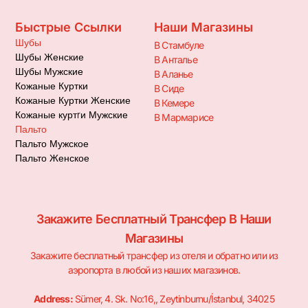
Быстрые Ссылки
Наши Магазины
Шубы
В Стамбуле
Шубы Женские
В Анталье
Шубы Мужские
В Аланье
Кожаные Куртки
В Сиде
Кожаные Куртки Женские
В Кемере
Кожаные куртrи Мужские
В Мармарисе
Пальто
Пальто Мужское
Пальто Женское
Закажите Бесплатный Трансфер В Наши
Магазины
Закажите бесплатный трансфер из отеля и обратно или из
аэропорта в любой из наших магазинов.
Address:
Sümer, 4. Sk. No:16,, Zeytinburnu/İstanbul, 34025