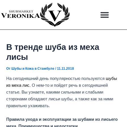
Перейти
Навигация
к
по
содержимому
записям
В тренде шуба из меха
лисы
От
Шубы и Кожа в Стамбуле
/
11.11.2018
На сегодняшний день популярностью пользуются
шубы
из меха лис
. О нем-то и пойдет речь в сегодняшней
статье. Вы узнаете, какими сильными и слабыми
сторонами обладают лисьи шубы, а также как за ними
правильно ухаживать.
Правила ухода и эксплуатации за шубами из лисьего
меха.
Преимущества и недостатки