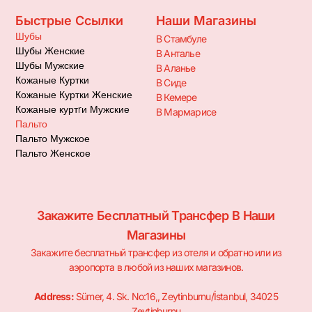
Быстрые Ссылки
Наши Магазины
Шубы
В Стамбуле
Шубы Женские
В Анталье
Шубы Мужские
В Аланье
Кожаные Куртки
В Сиде
Кожаные Куртки Женские
В Кемере
Кожаные куртrи Мужские
В Мармарисе
Пальто
Пальто Мужское
Пальто Женское
Закажите Бесплатный Трансфер В Наши
Магазины
Закажите бесплатный трансфер из отеля и обратно или из
аэропорта в любой из наших магазинов.
Address:
Sümer, 4. Sk. No:16,, Zeytinburnu/İstanbul, 34025
Zeytinburnu