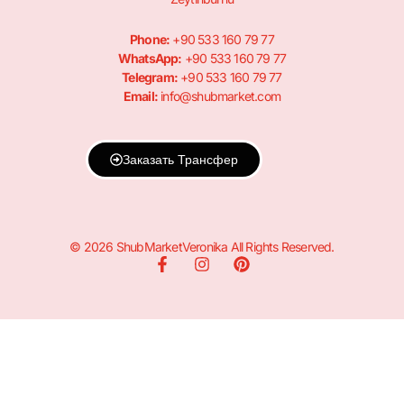
Phone:
+90 533 160 79 77
WhatsApp:
+90 533 160 79 77
Telegram:
+90 533 160 79 77
Email:
info@shubmarket.com
Заказать Трансфер
© 2026 ShubMarketVeronika All Rights Reserved.
F
I
P
a
n
i
c
s
n
e
t
t
b
a
e
o
g
r
o
r
e
k
a
s
-
m
t