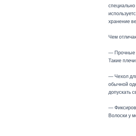
специально
используетс
хранение ве
Чем отлича
— Прочные 
Такие плечи
— Чехол дл
обычной од
допускать с
— Фиксиров
Волоски у м