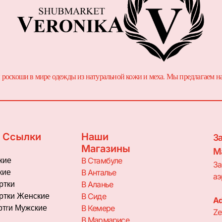
 и роскоши в мире одежды из натуральной кожи и меха. Мы предлагаем
 Ссылки
Наши
З
Магазины
М
кие
В Стамбуле
За
кие
В Анталье
аэ
ртки
В Аланье
ртки Женские
В Сиде
Ad
ртrи Мужские
В Кемере
Ze
В Мармарисе