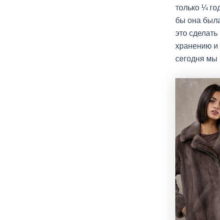
только ¼ го
бы она была
это сделать
хранению и 
сегодня мы 