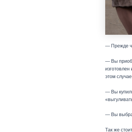
— Прежде че
— Вы приоб
изготовлен 
этом случа
— Вы купили
«выгуливать
— Вы выбра
Так же стои