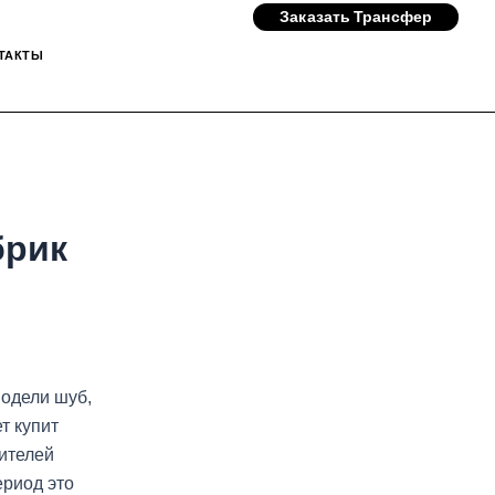
Заказать Трансфер
ТАКТЫ
брик
модели шуб,
т купит
ителей
ериод это