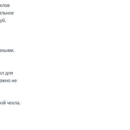
ехлов
ильное
уб.
вными.
ол для
ажно не
ой чехла.