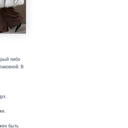
орый либо
паковкой. В
ух.
ки.
жен быть