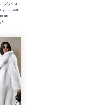
ь шубу что
х условиях
ии по
убы,