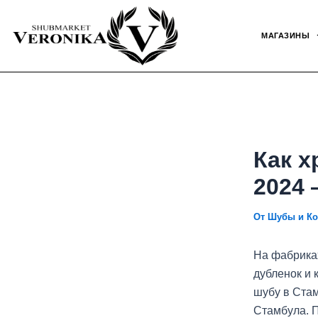
Перейти
Навигация
к
по
МАГАЗИНЫ
содержимому
записям
Как х
2024 
От
Шубы и Ко
На фабрика
дубленок и 
шубу в Ста
Стамбула. П