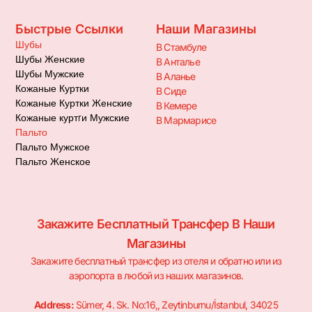
Быстрые Ссылки
Наши Магазины
Шубы
В Стамбуле
Шубы Женские
В Анталье
Шубы Мужские
В Аланье
Кожаные Куртки
В Сиде
Кожаные Куртки Женские
В Кемере
Кожаные куртrи Мужские
В Мармарисе
Пальто
Пальто Мужское
Пальто Женское
Закажите Бесплатный Трансфер В Наши
Магазины
Закажите бесплатный трансфер из отеля и обратно или из
аэропорта в любой из наших магазинов.
Address:
Sümer, 4. Sk. No:16,, Zeytinburnu/İstanbul, 34025