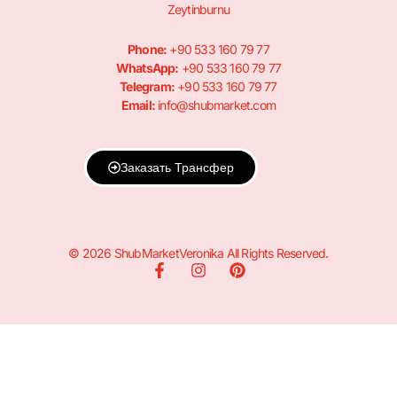
Zeytinburnu
Phone:
+90 533 160 79 77
WhatsApp:
+90 533 160 79 77
Telegram:
+90 533 160 79 77
Email:
info@shubmarket.com
Заказать Трансфер
© 2026 ShubMarketVeronika All Rights Reserved.
F
I
P
a
n
i
c
s
n
e
t
t
b
a
e
o
g
r
o
r
e
k
a
s