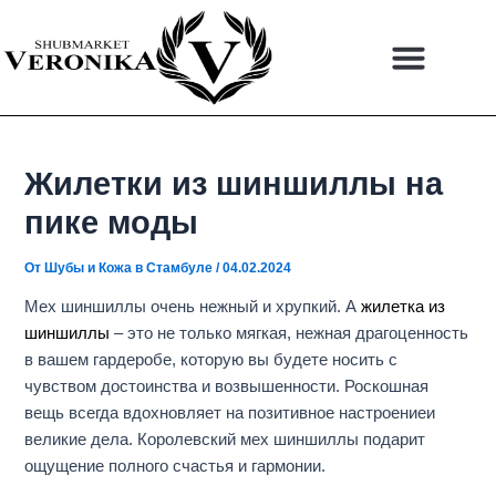
Перейти
Навигация
к
по
содержимому
записям
Жилетки из шиншиллы на
пике моды
От
Шубы и Кожа в Стамбуле
/
04.02.2024
Мех шиншиллы очень нежный и хрупкий. А
жилетка из
шиншиллы
– это не только мягкая, нежная драгоценность
в вашем гардеробе, которую вы будете носить с
чувством достоинства и возвышенности. Роскошная
вещь всегда вдохновляет на позитивное настроениеи
великие дела. Королевский мех шиншиллы подарит
ощущение полного счастья и гармонии.