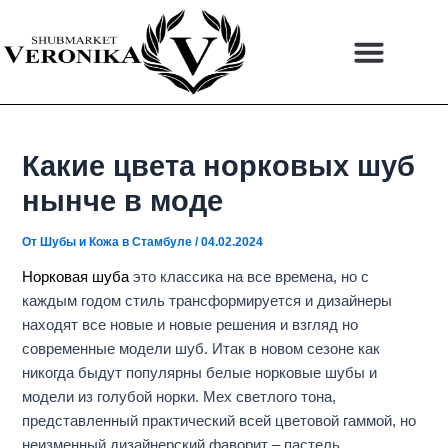
Перейти
Навигация
к
по
содержимому
записям
Какие цвета норковых шуб
нынче в моде
От
Шубы и Кожа в Стамбуле
/
04.02.2024
Норковая шуба
это классика на все времена, но с
каждым годом стиль трансформируется и дизайнеры
находят все новые и новые решения и взгляд но
современные модели шуб. Итак в новом сезоне как
никогда быдут популярны белые норковые шубы и
модели из голубой норки. Мех светлого тона,
представленный практический всей цветовой гаммой, но
неизменный дизайнерский фаворит – пастель.